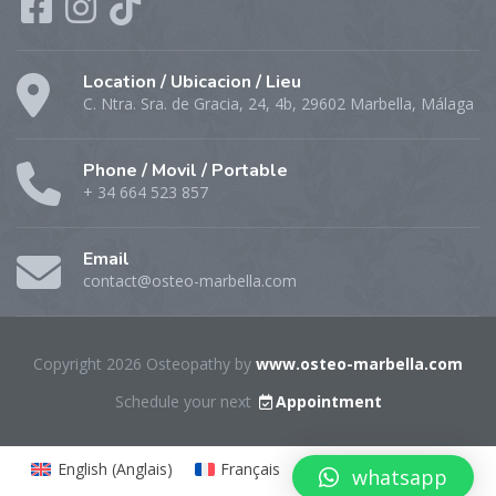
Location / Ubicacion / Lieu
C. Ntra. Sra. de Gracia, 24, 4b, 29602 Marbella, Málaga
Phone / Movil / Portable
+ 34 664 523 857
Email
contact@osteo-marbella.com
Copyright 2026 Osteopathy by
www.osteo-marbella.com
Schedule your next
Appointment
English
(
Anglais
)
Français
Español
(
Espagnol
)
whatsapp