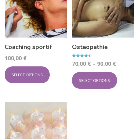
Coaching sportif
Osteopathie
100,00
€
Rated
70,00
€
–
90,00
€
4.50
out of 5
SELECT OPTIONS
SELECT OPTIONS