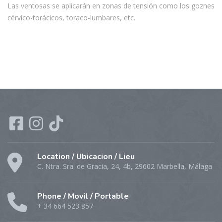
Las ventosas se aplicarán en zonas de tensión como los goznes
cérvico-torácicos, toraco-lumbares, etc.
Location / Ubicacion / Lieu
C. Ntra. Sra. de Gracia, 24, 4b, 29602 Marbella, Málaga
Phone / Movil / Portable
+ 34 664 523 857